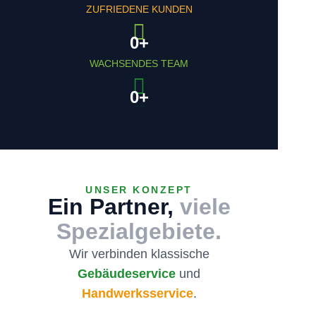
ZUFRIEDENE KUNDEN
0
+
WACHSENDES TEAM
0
+
JAHRE ERFAHRUNG
UNSER KONZEPT
Ein Partner,
viele
Spezialgebiete.
Wir verbinden klassische
Gebäudeservice
und
Handwerksservice
.