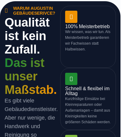
WARUM AUGUSTIN
GEBÄUDESERIVCE?
Qualität
100% Meisterbetrieb
ist kein
Wir wissen, was wir tun. Als
Meisterbetrieb garantieren
wir Fachwissen statt
Zufall.
Halbwissen.
Das ist
unser
Maßstab.
Schnell & flexibel im
Alltag
Kurzfristige Einsätze bei
Es gibt viele
Kleinreparaturen oder
Gebäudedienstleister.
Außenanlagen – damit aus
Kleinigkeiten keine
Aber nur wenige, die
größeren Schäden werden.
Handwerk und
Reinigung so