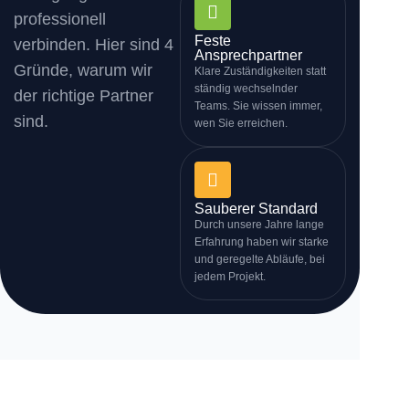
professionell
Feste
verbinden. Hier sind 4
Ansprechpartner
Gründe, warum wir
Klare Zuständigkeiten statt
ständig wechselnder
der richtige Partner
Teams. Sie wissen immer,
sind.
wen Sie erreichen.
Sauberer Standard
Durch unsere Jahre lange
Erfahrung haben wir starke
und geregelte Abläufe, bei
jedem Projekt.