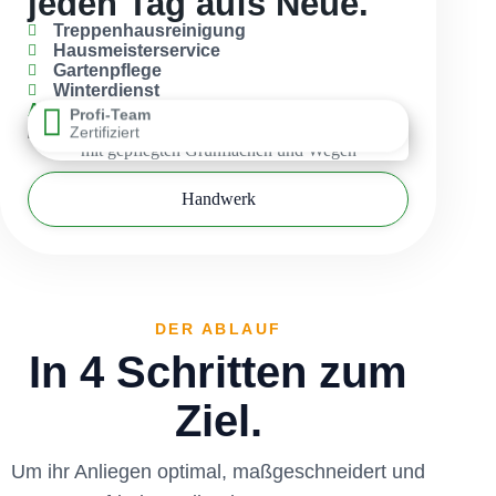
jeden Tag aufs Neue.
Treppenhausreinigung
Hausmeisterservice
Gartenpflege
Winterdienst
Alle Leistungen ansehen
Profi-Team
Zertifiziert
Handwerk
DER ABLAUF
In 4 Schritten zum
Ziel.
Um ihr Anliegen optimal, maßgeschneidert und