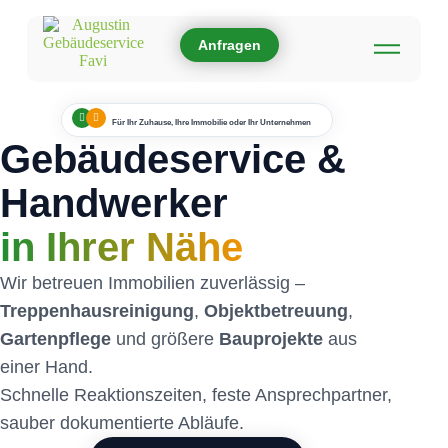
Anfragen
Für Ihr Zuhause, Ihre Immobilie oder Ihr Unternehmen
Gebäudeservice &
Handwerker
in Ihrer Nähe
Wir betreuen Immobilien zuverlässig –
Treppenhausreinigung
,
Objektbetreuung
,
Gartenpflege
und größere
Bauprojekte
aus
einer Hand.
Schnelle Reaktionszeiten, feste Ansprechpartner,
sauber dokumentierte Abläufe.